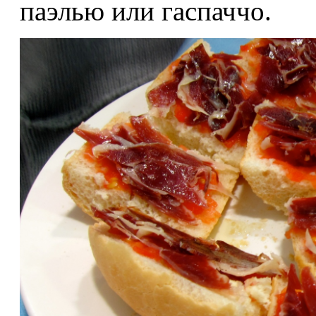
паэлью или гаспаччо.