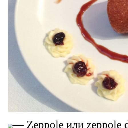
— Zeppole или zeppole 