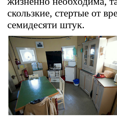
жизненно необходима, та
скользкие, стертые от вр
семидесяти штук.