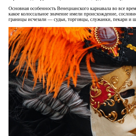
Основная особенность Венецианского карнавала во все време
какое колоссальное значение имели происхождение, сословие
границы исчезали — судьи, торговцы, служанки, пекари и ш