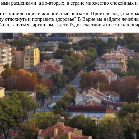
ными расценками, а во-вторых, в стране множество спокойных и
аются цивилизация и живописные пейзажи. Приехав сюда, вы мо
му отдохнуть и поправить здоровье? В Варне вы найдете лечеб
лл, заняться картингом, а дети будут счастливы посетить зооп