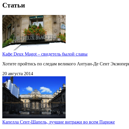
Статьи
Кафе Deux Magot – свидетель былой славы
Хотите пройтись по следам великого
Антуан-Де
Сент Экзюпери 
20 августа 2014
Капелла Сент-Шапель, лучшие витражи во всем Париже